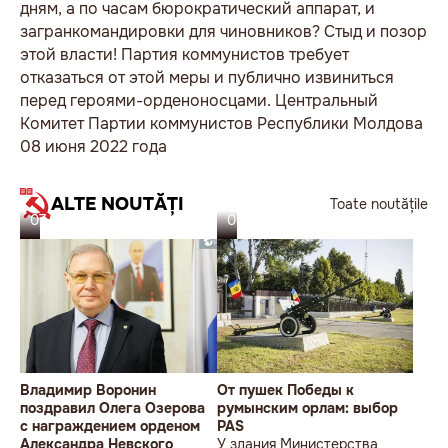
дням, а по часам бюрократический аппарат, и
загранкомандировки для чиновников? Стыд и позор
этой власти! Партия коммунистов требует
отказаться от этой меры и публично извиниться
перед героями-орденоносцами. Центральный
Комитет Партии коммунистов Республики Молдова
08 июня 2022 года
ALTE NOUTĂȚI
Toate noutățile
07.08.26
06.08.26
Владимир Воронин
От пушек Победы к
поздравил Олега Озерова
румынским орлам: выбор
с награждением орденом
PAS
Александра Невского
У здания Министерства