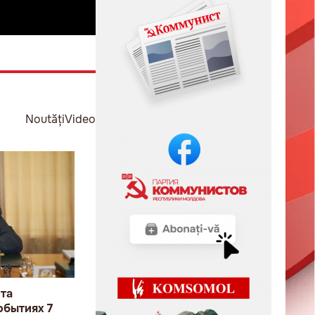
Noutăți
Video
та
обытиях 7