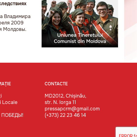
оследствиях
та Владимира
реля 2009
ля Молдовы.
MAȚIE
CONTACTE
i
MD2012, Chișinău,
i Locale
str. N. Iorga 11
pressapcrm@gmail.com
т ПОБЕДЫ!
(+373) 22 23 46 14