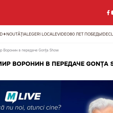
ID
NOUTĂȚI
ALEGERI LOCALE
VIDEO
80 ЛЕТ ПОБЕДЫ!
DECL
 Воронин в передаче Gonța Show
ИР ВОРОНИН В ПЕРЕДАЧЕ GONȚA