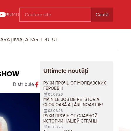
RU
MD
Caută
ARAȚII
VIAȚA PARTIDULUI
Ultimele noutăți
 SHOW
РУКИ ПРОЧЬ ОТ МОЛДАВСКИХ
Distribuie
ГЕРОЕВ!!!
05.08.26
MÂINILE JOS DE PE ISTORIA
GLORIOASĂ A ȚĂRII NOASTRE!
03.08.26
РУКИ ПРОЧЬ ОТ СЛАВНОЙ
ИСТОРИИ НАШЕЙ СТРАНЫ!
03.08.26