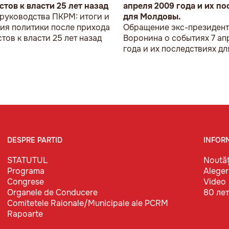
тов к власти 25 лет назад
апреля 2009 года и их п
руководства ПКРМ: итоги и
для Молдовы.
ия политики после прихода
Обращение экс-президен
тов к власти 25 лет назад
Воронина о событиях 7 ап
года и их последствиях д
DESPRE PARTID
INFOR
STATUTUL
Noutăț
Programa
Aleger
Congrese
Video
Organele de Conducere
80 ле
Comitetele Raionale/Municipale ale PCRM
Rapoarte