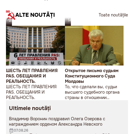
ALTE NOUTĂȚI
Toate noutățile
23.07.26
14.07.26
ШЕСТЬ ЛЕТ ПРАВЛЕНИЯ
Открытое письмо судьям
PAS. ОБЕЩАНИЯ И
Конституционного Суда
РЕАЛЬНОСТЬ.
Молдовы
ШЕСТЬ ЛЕТ ПРАВЛЕНИЯ
То, что сделали вы, судьи
PAS. ОБЕЩАНИЯ И
высшего судебного органа
РЕАЛЬНОСТЬ.
страны в отношении
Гагаузии, многими уже
Ultimele noutăți
оценено как
антиконституционный
Владимир Воронин поздравил Олега Озерова с
переворот и первый шаг к
награждением орденом Александра Невского
уничтожению автономии.
07.08.26