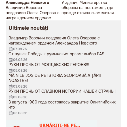
Александра Невского
У здания Министерства
Владимир Воронин
обороны на постамент, где
поздравил Олега Озерова с
прежде стояла знаменитая
награждением орденом
советская пушка, молодой
Александра Невского
мужчина возложил букет
Ultimele noutăți
цветов.
Владимир Воронин поздравил Олега Озерова с
награждением орденом Александра Невского
07.08.26
От пушек Победы к румынским орлам: выбор PAS
06.08.26
РУКИ ПРОЧЬ ОТ МОЛДАВСКИХ ГЕРОЕВ!!!
05.08.26
MÂINILE JOS DE PE ISTORIA GLORIOASĂ A ȚĂRII
NOASTRE!
03.08.26
РУКИ ПРОЧЬ ОТ СЛАВНОЙ ИСТОРИИ НАШЕЙ СТРАНЫ!
03.08.26
3 августа 1980 года состоялось закрытие Олимпийских
игр
03.08.26