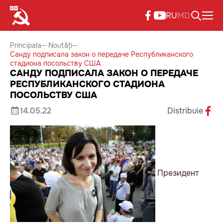
RU
MD
Principala
Noutăți
Санду подписала закон о передаче Республиканского
стадиона посольству США
САНДУ ПОДПИСАЛА ЗАКОН О ПЕРЕДАЧЕ
РЕСПУБЛИКАНСКОГО СТАДИОНА
ПОСОЛЬСТВУ США
14.05.22
Distribuie
Президент