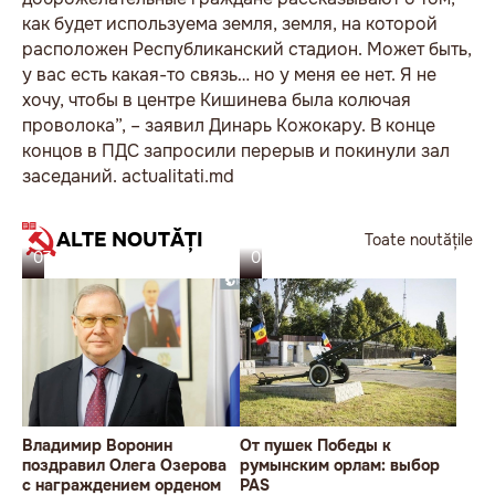
как будет используема земля, земля, на которой
расположен Республиканский стадион. Может быть,
у вас есть какая-то связь… но у меня ее нет. Я не
хочу, чтобы в центре Кишинева была колючая
проволока”, – заявил Динарь Кожокару. В конце
концов в ПДС запросили перерыв и покинули зал
заседаний. actualitati.md
ALTE NOUTĂȚI
Toate noutățile
07.08.26
06.08.26
Владимир Воронин
От пушек Победы к
поздравил Олега Озерова
румынским орлам: выбор
с награждением орденом
PAS