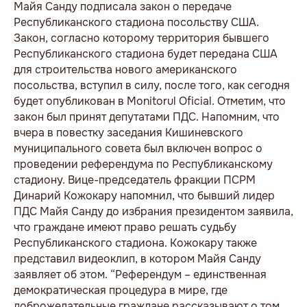
Майя Санду подписала закон о передаче
Республиканского стадиона посольству США.
Закон, согласно которому территория бывшего
Республиканского стадиона будет передана США
для строительства нового американского
посольства, вступил в силу, после того, как сегодня
будет опубликован в Monitorul Oficial. Отметим, что
закон был принят депутатами ПДС. Напомним, что
вчера в повестку заседания Кишиневского
муниципального совета был включен вопрос о
проведении референдума по Республиканскому
стадиону. Вице-председатель фракции ПСРМ
Динарий Кожокару напомнил, что бывший лидер
ПДС Майя Санду до избрания президентом заявила,
что граждане имеют право решать судьбу
Республиканского стадиона. Кожокару также
представил видеоклип, в котором Майя Санду
заявляет об этом. “Референдум – единственная
демократическая процедура в мире, где
доброжелательные граждане рассказывают о том,