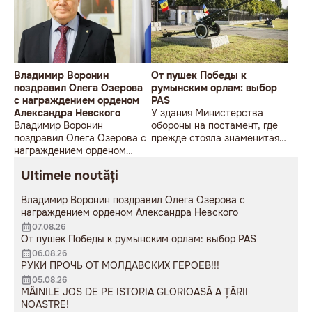
Владимир Воронин
От пушек Победы к
поздравил Олега Озерова
румынским орлам: выбор
с награждением орденом
PAS
Александра Невского
У здания Министерства
Владимир Воронин
обороны на постамент, где
поздравил Олега Озерова с
прежде стояла знаменитая
награждением орденом
советская пушка, молодой
Александра Невского
мужчина возложил букет
Ultimele noutăți
цветов.
Владимир Воронин поздравил Олега Озерова с
награждением орденом Александра Невского
07.08.26
От пушек Победы к румынским орлам: выбор PAS
06.08.26
РУКИ ПРОЧЬ ОТ МОЛДАВСКИХ ГЕРОЕВ!!!
05.08.26
MÂINILE JOS DE PE ISTORIA GLORIOASĂ A ȚĂRII
NOASTRE!