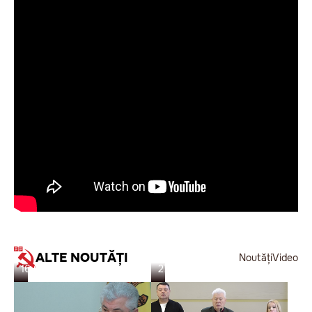
ALTE NOUTĂȚI
Noutăți
Video
16.05.26
27.02.26