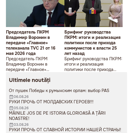
Председатель ПКРМ
Брифинг руководства
Владимир Воронин в
ПКРМ: итоги и реализация
передаче «Главное»
политики после прихода
телеканала TVC 21 от 16
коммунистов к власти 25
мая 2026 года
лет назад
Председатель ПКРМ
Брифинг руководства ПКРМ:
Владимир Воронин в
итоги и реализация
передаче «Главное»
политики после прихода
телеканала TVC 21 от 16 мая
коммунистов к власти 25
Ultimele noutăți
2026 года
лет назад
От пушек Победы к румынским орлам: выбор PAS
06.08.26
РУКИ ПРОЧЬ ОТ МОЛДАВСКИХ ГЕРОЕВ!!!
05.08.26
MÂINILE JOS DE PE ISTORIA GLORIOASĂ A ȚĂRII
NOASTRE!
03.08.26
РУКИ ПРОЧЬ ОТ СЛАВНОЙ ИСТОРИИ НАШЕЙ СТРАНЫ!