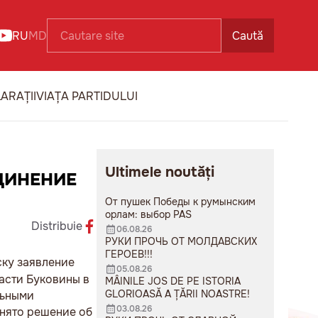
RU
MD
Caută
ARAȚII
VIAȚA PARTIDULUI
Ultimele noutăți
ДИНЕНИЕ
От пушек Победы к румынским
орлам: выбор PAS
Distribuie
06.08.26
РУКИ ПРОЧЬ ОТ МОЛДАВСКИХ
ГЕРОЕВ!!!
ску заявление
05.08.26
асти Буковины в
MÂINILE JOS DE PE ISTORIA
GLORIOASĂ A ȚĂRII NOASTRE!
льными
03.08.26
инято решение об