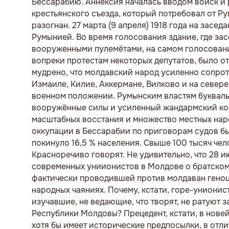
Бессарабию. Аннексия началась вводом войск и 
крестьянского съезда, который потребовал от Р
разогнан. 27 марта (9 апреля) 1918 года на зас
Румынией. Во время голосования здание, где за
вооруженными пулемётами, на самом голосован
вопреки протестам некоторых депутатов, было о
мудрено, что молдавский народ усиленно сопрот
Измаиле, Килие, Аккермане, Вилково и на север
военном положении. Румынским властям букваль
вооружённые силы и усиленный жандармский кон
масштабных восстания и множество местных наро
оккупации в Бессарабии по приговорам судов был
покинуло 16,5 % населения. Свыше 100 тысяч чел
Красноречиво говорят. Не удивительно, что 28 
современных униионистов в Молдове о братском 
фактически проводившей против молдаван геноци
народных чаяниях. Почему, кстати, горе-униони
изучавшие, не ведающие, что творят, не ратуют
Республики Молдовы? Прецедент, кстати, в нове
хотя бы имеет исторические предпосылки, в отл