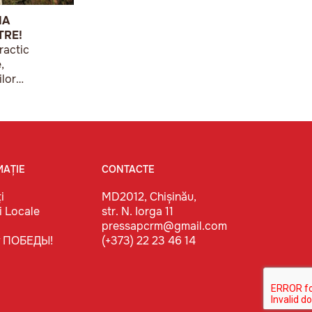
IA
TRE!
ractic
,
ilor
Chișinău o
, sub sloganul
ă monumente
MAȚIE
CONTACTE
i
MD2012, Chișinău,
i Locale
str. N. Iorga 11
pressapcrm@gmail.com
т ПОБЕДЫ!
(+373) 22 23 46 14