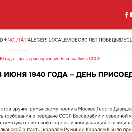
ID
NOUTĂȚI
ALEGERI LOCALE
VIDEO
80 ЛЕТ ПОБЕДЫ!
DECL
40 года – день присоединение Бессарабии к СССР
 ИЮНЯ 1940 ГОДА – ДЕНЬ ПРИСОЕ
лотов вручил румынскому послу в Москве Георге Давиде
сь требования о передаче СССР Бессарабии и северной ч
льтиматума советской стороны и консультаций с официа
алканской антанты, королём Румынии Каролем II было пр