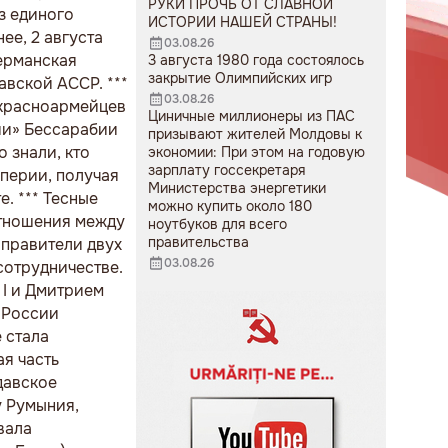
РУКИ ПРОЧЬ ОТ СЛАВНОЙ
з единого
ИСТОРИИ НАШЕЙ СТРАНЫ!
ее, 2 августа
03.08.26
ерманская
3 августа 1980 года состоялось
закрытие Олимпийских игр
авской АССР. ***
03.08.26
 красноармейцев
Циничные миллионеры из ПАС
ции» Бессарабии
призывают жителей Молдовы к
о знали, кто
экономии: При этом на годовую
зарплату госсекретаря
мперии, получая
Министерства энергетики
. *** Тесные
можно купить около 180
отношения между
ноутбуков для всего
правительства
 правители двух
03.08.26
сотрудничестве.
 I и Дмитрием
 России
 стала
ая часть
давское
ду Румыния,
вала