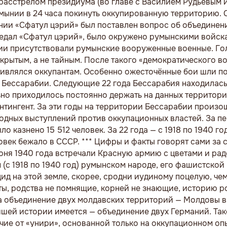
расстрелом президиума (во главе с Василием Рудьевым и
умынии в 24 часа покинуть оккупированную территорию. 
едании «Сфатул цэрий» был поставлен вопрос об объедине
седал «Сфатул цэрий», было окружено румынскими войск
ии присутствовали румынские вооруженные военные. Го
ткрытым, а не тайным. После такого «демократического в
ивлялся оккупантам. Особенно ожесточённые бои шли по
е Бессарабии. Следующие 22 года Бессарабия находилась
но приходилось постоянно держать на данных территори
тингент. За эти годы на территории Бессарабии произо
дных выступлений против оккупационных властей. За пе
о казнено 15 512 человек. За 22 года — с 1918 по 1940 г
овек бежало в СССР. *** Цифры и факты говорят сами за с
июня 1940 года встречали Красную армию с цветами и ра
(с 1918 по 1940 год) румынском народе, его фашистской 
д на этой земле, скорее, сродни иудиному поцелую, чем
сты, родства не помнящие, корней не знающие, историю р
 за объединение двух молдавских территорий — Молдовы 
йшей истории имеется — объединение двух Германий. Та
ичие от «унири», основанной только на оккупационном о