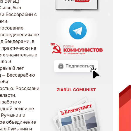
з Бельц)
Съезд был
нии Бессарабии с
ами,
лосование,
оссоединения» не
д Бендерами, в
 практически на
ях значительные
шло 3
рвые 8 лет
од — Бессарабию
ебя.
достью. Россказни
власти,
 заботе о
одной земли не
в Румынии и
кое объединение
пыте Румынии и