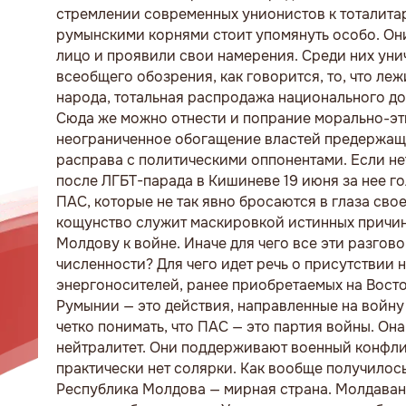
стремлении современных унионистов к тоталитар
румынскими корнями стоит упомянуть особо. Они
лицо и проявили свои намерения. Среди них ун
всеобщего обозрения, как говорится, то, что ле
народа, тотальная распродажа национального д
Сюда же можно отнести и попрание морально-эт
неограниченное обогащение властей предержащи
расправа с политическими оппонентами. Если нет
после ЛГБТ-парада в Кишиневе 19 июня за нее го
ПАС, которые не так явно бросаются в глаза сво
кощунство служит маскировкой истинных причин 
Молдову к войне. Иначе для чего все эти разго
численности? Для чего идет речь о присутствии 
энергоносителей, ранее приобретаемых на Восток
Румынии — это действия, направленные на войну 
четко понимать, что ПАС — это партия войны. Он
нейтралитет. Они поддерживают военный конфлик
практически нет солярки. Как вообще получилос
Республика Молдова — мирная страна. Молдаван