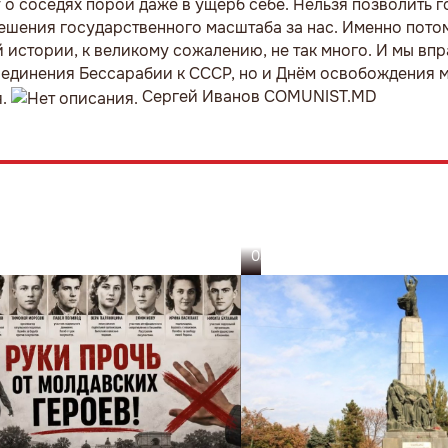
 о соседях порой даже в ущерб себе. Нельзя позволить г
ешения государственного масштаба за нас. Именно пото
 истории, к великому сожалению, не так много. И мы впр
соединения Бессарабии к СССР, но и Днём освобождения 
Сергей Иванов COMUNIST.MD
03.08.26