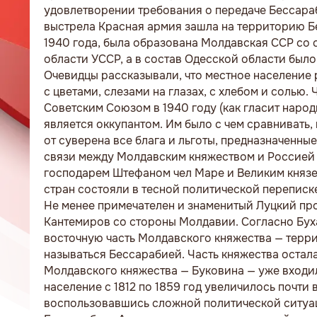
удовлетворении требования о передаче Бессара
выстрела Красная армия зашла на территорию Бе
1940 года, была образована Молдавская ССР со
области УССР, а в состав Одесской области было
Очевидцы рассказывали, что местное население
с цветами, слезами на глазах, с хлебом и солью
Советским Союзом в 1940 году (как гласит народн
является оккупантом. Им было с чем сравнивать,
от суверена все блага и льготы, предназначенны
связи между Молдавским княжеством и Россией 
господарем Штефаном чел Маре и Великим князем
стран состояли в тесной политической переписке
Не менее примечателен и знаменитый Луцкий про
Кантемиров со стороны Молдавии. Согласно Бух
восточную часть Молдавского княжества — терр
называться Бессарабией. Часть княжества остала
Молдавского княжества — Буковина — уже входил
население с 1812 по 1859 год увеличилось почти вд
воспользовавшись сложной политической ситуац