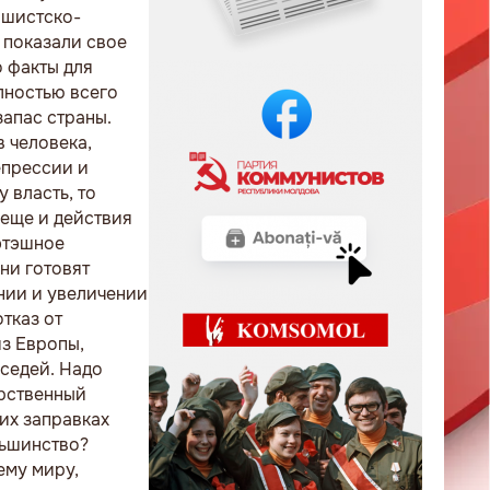
ашистско-
 показали свое
 факты для
лностью всего
апас страны.
 человека,
епрессии и
 власть, то
 еще и действия
бэтэшное
ни готовят
нии и увеличении
тказ от
из Европы,
оседей. Надо
арственный
их заправках
ньшинство?
ему миру,