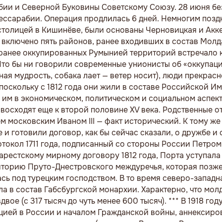
бии и Северной Буковины Советскому Союзу. 28 июня бе
ссарабии. Операция продлилась 6 дней. Немногим поздн
 столицей в Кишинёве, были основаны Черновицкая и Акк
 включено пять районов, ранее входивших в состав Молд
 ранее оккупированных Румынией территорий встречало
. Что бы ни говорили современные унионисты об «оккупа
ая мудрость, собака лает — ветер носит), люди прекрасн
 поскольку с 1812 года они жили в составе Российской И
е им в экономическом, политическом и социальном аспекте
восходят еще к второй половине XV века. Родственные 
 московским Иваном III — факт исторический. К тому же
 и готовили договор, как бы сейчас сказали, о дружбе и 
токол 1711 года, подписанный со стороны России Петром
арестскому мирному договору 1812 года, Порта уступала
иторию Пруто-Днестровского междуречья, которая позже
сь под турецким господством. В то время северо-западн
а в состав Габсбургской монархии. Характерно, что мол
вое (с 317 тысяч до чуть менее 600 тысяч). *** В 1918 го
ией в России и началом Гражданской войны, аннексиро