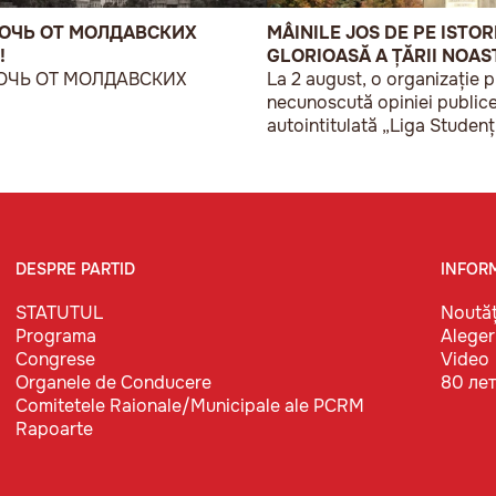
РОЧЬ ОТ МОЛДАВСКИХ
MÂINILE JOS DE PE ISTOR
!
GLORIOASĂ A ȚĂRII NOAS
ОЧЬ ОТ МОЛДАВСКИХ
La 2 august, o organizație p
!
necunoscută opiniei publice
autointitulată „Liga Studenț
Basarabeni”, a organizat la 
acțiune de protest modestă
„În Uniunea Europeană făr
sovietice”.
DESPRE PARTID
INFOR
STATUTUL
Noutăț
Programa
Aleger
Congrese
Video
Organele de Conducere
80 ле
Comitetele Raionale/Municipale ale PCRM
Rapoarte