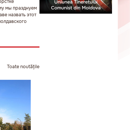
орстке
му мы празднуем
аве назвать этот
молдавского
Toate noutățile