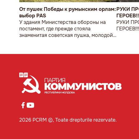
От пушек Победы к румынским орлам:
РУКИ П
выбор PAS
ГЕРОЕВ!!
У здания Министерства обороны на
РУКИ ПР
постамент, где прежде стояла
ГЕРОЕВ!!
знаменитая советская пушка, молодой
мужчина возложил букет цветов.
2026 PCRM ©, Toate drepturile rezervate.