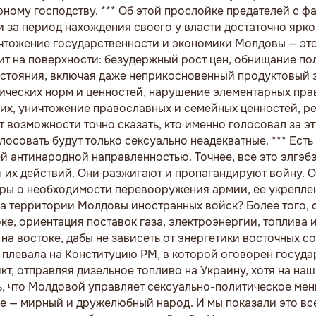
ному господству. *** Об этой прослойке предателей с ф
 за период нахождения своего у власти достаточно ярко
ичтожение государственности и экономики Молдовы — это
жит на поверхности: безудержный рост цен, обнищание по
остояния, включая даже неприкосновенный продуктовый з
ических норм и ценностей, нарушение элементарных прав
х, уничтожение православных и семейных ценностей, р
 возможности точно сказать, кто именно голосовал за эту
лосовать будут только сексуально неадекватные. *** Есть
ей антинародной направленностью. Точнее, все это элгэ
их действий. Они разжигают и пропагандируют войну. О
воры о необходимости перевооружения армии, ее укрепле
на территории Молдовы иностранных войск? Более того, о
е, ориентация поставок газа, электроэнергии, топлива 
на востоке, дабы не зависеть от энергетики восточных с
а плевала на Конституцию РМ, в которой оговорен госуд
т, отправляя дизельное топливо на Украину, хотя на наш
ь, что Молдовой управляет сексуально-политическое ме
е — мирный и дружелюбный народ. И мы показали это вс