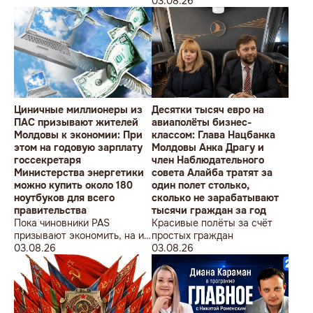
студентов» провела в
Олимпийских игр
03.08.26
Кишиневе малочисленную
акцию «В Европейский Союз
без советских памятников».
Циничные миллионеры из
Десятки тысяч евро на
ПАС призывают жителей
авиаполёты бизнес-
Молдовы к экономии: При
классом: Глава Нацбанка
этом на годовую зарплату
Молдовы Анка Драгу и
госсекретаря
член Наблюдательного
Министерства энергетики
совета Алайба тратят за
можно купить около 180
один полет столько,
ноутбуков для всего
сколько не зарабатывают
правительства
тысячи граждан за год
Пока чиновники PAS
Красивые полёты за счёт
призывают экономить, на их
простых граждан
собственные доходы можно
03.08.26
03.08.26
купить технику для целого
учреждения