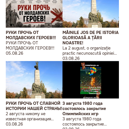
РУКИ ПРОЧЬ ОТ
MÂINILE JOS DE PE ISTORIA
МОЛДАВСКИХ ГЕРОЕВ!!!
GLORIOASĂ A ȚĂRII
РУКИ ПРОЧЬ ОТ
NOASTRE!
МОЛДАВСКИХ ГЕРОЕВ!!!
La 2 august, o organizație
05.08.26
practic necunoscută opiniei
publice, autointitulată „Liga
03.08.26
Studenților Basarabeni”, a
organizat la Chișinău o
acțiune de protest modestă,
sub sloganul „În Uniunea
Europeană fără monumente
sovietice”.
РУКИ ПРОЧЬ ОТ СЛАВНОЙ
3 августа 1980 года
ИСТОРИИ НАШЕЙ СТРАНЫ!
состоялось закрытие
2 августа никому не
Олимпийских игр
известная организация
3 августа 1980 года
«Лига бессарабских
03.08.26
состоялось закрытие