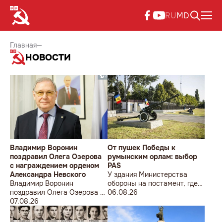
RU
MD
Главная
НОВОСТИ
Владимир Воронин
От пушек Победы к
поздравил Олега Озерова
румынским орлам: выбор
с награждением орденом
PAS
Александра Невского
У здания Министерства
Владимир Воронин
обороны на постамент, где
поздравил Олега Озерова с
прежде стояла знаменитая
06.08.26
награждением орденом
07.08.26
советская пушка, молодой
Александра Невского
мужчина возложил букет
цветов.