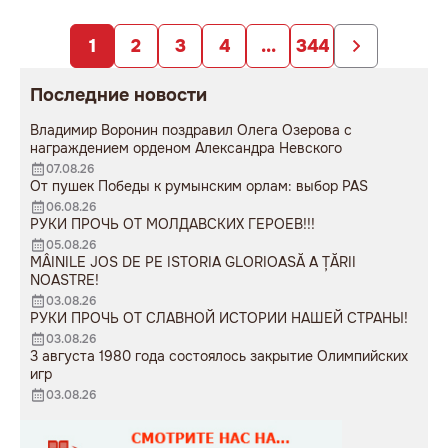
заложниками
образования».
непродуманных изменений».
1
2
3
4
...
344
Последние новости
Владимир Воронин поздравил Олега Озерова с
награждением орденом Александра Невского
07.08.26
От пушек Победы к румынским орлам: выбор PAS
06.08.26
РУКИ ПРОЧЬ ОТ МОЛДАВСКИХ ГЕРОЕВ!!!
05.08.26
MÂINILE JOS DE PE ISTORIA GLORIOASĂ A ȚĂRII
NOASTRE!
03.08.26
РУКИ ПРОЧЬ ОТ СЛАВНОЙ ИСТОРИИ НАШЕЙ СТРАНЫ!
03.08.26
3 августа 1980 года состоялось закрытие Олимпийских
игр
03.08.26