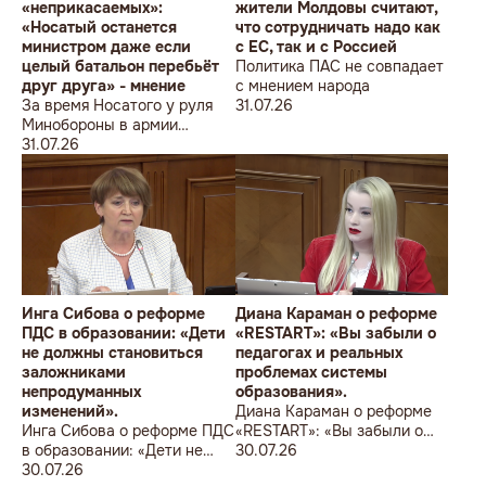
«неприкасаемых»:
жители Молдовы считают,
«Носатый останется
что сотрудничать надо как
министром даже если
с ЕС, так и с Россией
целый батальон перебьёт
Политика ПАС не совпадает
друг друга» - мнение
с мнением народа
За время Носатого у руля
31.07.26
Минобороны в армии
погибли 9 человек в мирное
31.07.26
время, включая
несовершеннолетнего
юношу
Инга Сибова о реформе
Диана Караман о реформе
ПДС в образовании: «Дети
«RESTART»: «Вы забыли о
не должны становиться
педагогах и реальных
заложниками
проблемах системы
непродуманных
образования».
изменений».
Диана Караман о реформе
Инга Сибова о реформе ПДС
«RESTART»: «Вы забыли о
в образовании: «Дети не
педагогах и реальных
30.07.26
должны становиться
30.07.26
проблемах системы