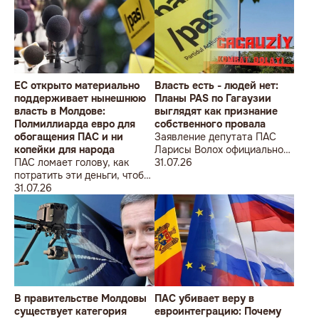
ÎMPOTRIVA MOLDOVEI!
Lecțiile istoriei și provocările
prezentului (la împlinirea a
550 de ani de la bătălia de la
Războieni)
ЕС открыто материально
Власть есть - людей нет:
поддерживает нынешнюю
Планы PAS по Гагаузии
власть в Молдове:
выглядят как признание
Полмиллиарда евро для
собственного провала
обогащения ПАС и ни
Заявление депутата ПАС
копейки для народа
Ларисы Волох официально
ПАС ломает голову, как
подтвердило провал
31.07.26
потратить эти деньги, чтобы
кадровой политики
оппозиция меньше ворчала,
31.07.26
правящей партии на юге
ведь полмиллиарда
Молдовы
незаметно в карман не
положишь
В правительстве Молдовы
ПАС убивает веру в
существует категория
евроинтеграцию: Почему