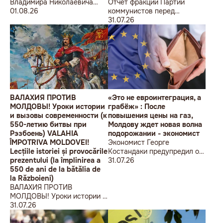
Владимира Николаевича
Отчет фракции Партии
Воронина Петру
01.08.26
коммунистов перед
Николаевичу Симоненко
избирателями об итогах
31.07.26
работы за первое полугодие
2026 года
ВАЛАХИЯ ПРОТИВ
«Это не евроинтеграция, а
МОЛДОВЫ! Уроки истории
грабёж» : После
и вызовы современности (к
повышения цены на газ,
550-летию битвы при
Молдову ждет новая волна
Рэзбоень) VALAHIA
подорожании - экономист
ÎMPOTRIVA MOLDOVEI!
Экономист Георге
Lecțiile istoriei și provocările
Костандаки предупредил о
prezentului (la împlinirea a
новой волне роста цен
31.07.26
550 de ani de la bătălia de
la Războieni)
ВАЛАХИЯ ПРОТИВ
МОЛДОВЫ! Уроки истории и
вызовы современности (к
31.07.26
550-летию битвы при
Рэзбоень) VALAHIA