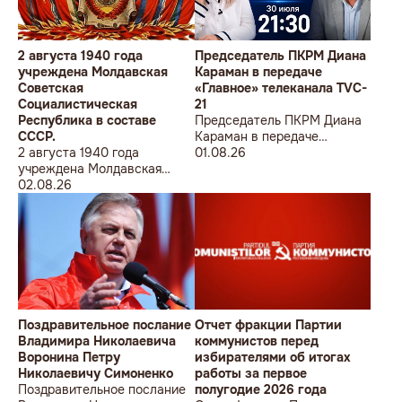
2 августа 1940 года
Председатель ПКРМ Диана
учреждена Молдавская
Караман в передаче
Советская
«Главное» телеканала TVC-
Социалистическая
21
Республика в составе
Председатель ПКРМ Диана
СССР.
Караман в передаче
2 августа 1940 года
«Главное» телеканала TVC-
01.08.26
учреждена Молдавская
21
Советская
02.08.26
Социалистическая
Республика в составе
СССР.
Поздравительное послание
Отчет фракции Партии
Владимира Николаевича
коммунистов перед
Воронина Петру
избирателями об итогах
Николаевичу Симоненко
работы за первое
Поздравительное послание
полугодие 2026 года