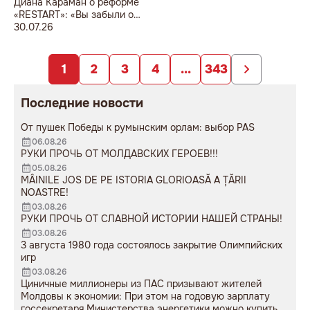
Диана Караман о реформе
«RESTART»: «Вы забыли о
педагогах и реальных
30.07.26
проблемах системы
образования».
1
2
3
4
...
343
Последние новости
От пушек Победы к румынским орлам: выбор PAS
06.08.26
РУКИ ПРОЧЬ ОТ МОЛДАВСКИХ ГЕРОЕВ!!!
05.08.26
MÂINILE JOS DE PE ISTORIA GLORIOASĂ A ȚĂRII
NOASTRE!
03.08.26
РУКИ ПРОЧЬ ОТ СЛАВНОЙ ИСТОРИИ НАШЕЙ СТРАНЫ!
03.08.26
3 августа 1980 года состоялось закрытие Олимпийских
игр
03.08.26
Циничные миллионеры из ПАС призывают жителей
Молдовы к экономии: При этом на годовую зарплату
госсекретаря Министерства энергетики можно купить