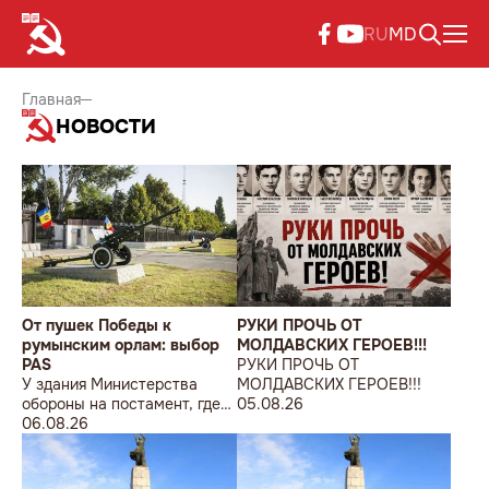
RU
MD
Главная
НОВОСТИ
От пушек Победы к
РУКИ ПРОЧЬ ОТ
румынским орлам: выбор
МОЛДАВСКИХ ГЕРОЕВ!!!
PAS
РУКИ ПРОЧЬ ОТ
У здания Министерства
МОЛДАВСКИХ ГЕРОЕВ!!!
обороны на постамент, где
05.08.26
прежде стояла знаменитая
06.08.26
советская пушка, молодой
мужчина возложил букет
цветов.