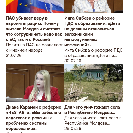
ПАС убивает веру в
Инга Сибова о реформе
евроинтеграцию: Почему
ПДС в образовании: «Дети
жители Молдовы считают,
не должны становиться
что сотрудничать надо как
заложниками
с ЕС, так и с Россией
непродуманных
Политика ПАС не совпадает
изменений».
с мнением народа
Инга Сибова о реформе ПДС
31.07.26
в образовании: «Дети не
должны становиться
30.07.26
заложниками
непродуманных изменений».
Диана Караман о реформе
Для чего уничтожают села
«RESTART»: «Вы забыли о
в Республике Молдова…
педагогах и реальных
Для чего уничтожают села в
проблемах системы
Республике Молдова…
образования».
29.07.26