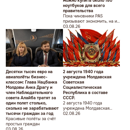
можно купить около 180
ноутбуков для всего
правительства
Пока чиновники PAS
призывают экономить, на их
собственные доходы можно
03.08.26
купить технику для целого
учреждения
Десятки тысяч евро на
2 августа 1940 года
авиаполёты бизнес-
учреждена Молдавская
классом: Глава Нацбанка
Советская
Молдовы Анка Драгу и
Социалистическая
член Наблюдательного
Республика в составе
совета Алайба тратят за
СССР.
один полет столько,
2 августа 1940 года
сколько не зарабатывают
учреждена Молдавская
тысячи граждан за год
Советская
02.08.26
Красивые полёты за счёт
Социалистическая
простых граждан
Республика в составе
03.08.26
СССР.