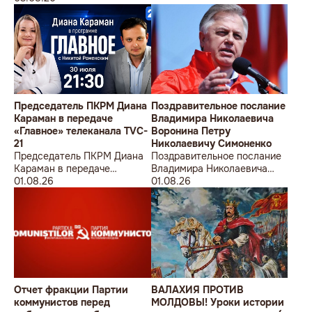
Председатель ПКРМ Диана
Поздравительное послание
Караман в передаче
Владимира Николаевича
«Главное» телеканала TVC-
Воронина Петру
21
Николаевичу Симоненко
Председатель ПКРМ Диана
Поздравительное послание
Караман в передаче
Владимира Николаевича
«Главное» телеканала TVC-
01.08.26
Воронина Петру
01.08.26
21
Николаевичу Симоненко
Отчет фракции Партии
ВАЛАХИЯ ПРОТИВ
коммунистов перед
МОЛДОВЫ! Уроки истории