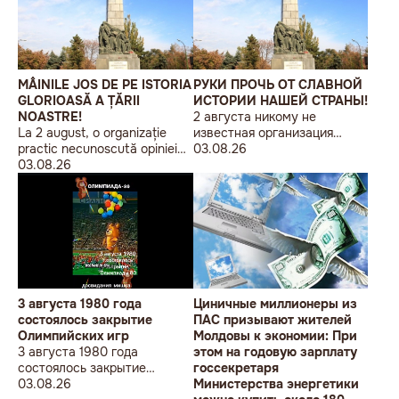
MÂINILE JOS DE PE ISTORIA
РУКИ ПРОЧЬ ОТ СЛАВНОЙ
GLORIOASĂ A ȚĂRII
ИСТОРИИ НАШЕЙ СТРАНЫ!
NOASTRE!
2 августа никому не
La 2 august, o organizație
известная организация
practic necunoscută opiniei
«Лига бессарабских
03.08.26
publice, autointitulată „Liga
03.08.26
студентов» провела в
Studenților Basarabeni”, a
Кишиневе малочисленную
organizat la Chișinău o
акцию «В Европейский Союз
acțiune de protest modestă,
без советских памятников».
sub sloganul „În Uniunea
Europeană fără monumente
sovietice”.
3 августа 1980 года
Циничные миллионеры из
состоялось закрытие
ПАС призывают жителей
Олимпийских игр
Молдовы к экономии: При
3 августа 1980 года
этом на годовую зарплату
состоялось закрытие
госсекретаря
Олимпийских игр
03.08.26
Министерства энергетики