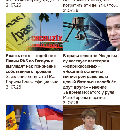
новой волне роста цен
31.07.26
потратить эти деньги, чтобы
оппозиция меньше ворчала,
31.07.26
ведь полмиллиарда
незаметно в карман не
положишь
Власть есть - людей нет:
В правительстве Молдовы
Планы PAS по Гагаузии
существует категория
выглядят как признание
«неприкасаемых»:
собственного провала
«Носатый останется
Заявление депутата ПАС
министром даже если
Ларисы Волох официально
целый батальон перебьёт
подтвердило провал
31.07.26
друг друга» - мнение
кадровой политики
За время Носатого у руля
правящей партии на юге
Минобороны в армии
Молдовы
погибли 9 человек в мирное
31.07.26
время, включая
несовершеннолетнего
юношу