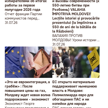
избирателями об итогах
и вызовы современности (к
работы за первое
550-летию битвы при
полугодие 2026 года
Рэзбоень) VALAHIA
Отчет фракции Партии
ÎMPOTRIVA MOLDOVEI!
коммунистов перед
Lecțiile istoriei și provocările
избирателями об итогах
31.07.26
prezentului (la împlinirea a
работы за первое полугодие
550 de ani de la bătălia de
2026 года
la Războieni)
ВАЛАХИЯ ПРОТИВ
МОЛДОВЫ! Уроки истории и
вызовы современности (к
31.07.26
550-летию битвы при
Рэзбоень) VALAHIA
ÎMPOTRIVA MOLDOVEI!
Lecțiile istoriei și provocările
prezentului (la împlinirea a
550 de ani de la bătălia de la
Războieni)
«Это не евроинтеграция, а
ЕС открыто материально
грабёж» : После
поддерживает нынешнюю
повышения цены на газ,
власть в Молдове:
Молдову ждет новая волна
Полмиллиарда евро для
подорожании - экономист
обогащения ПАС и ни
Экономист Георге
копейки для народа
Костандаки предупредил о
ПАС ломает голову, как