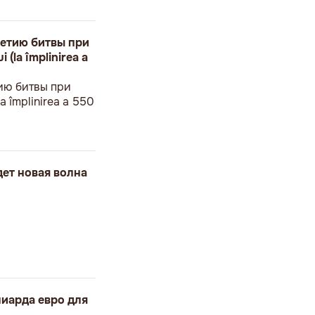
етию битвы при
 (la împlinirea a
ию битвы при
a împlinirea a 550
дет новая волна
иарда евро для