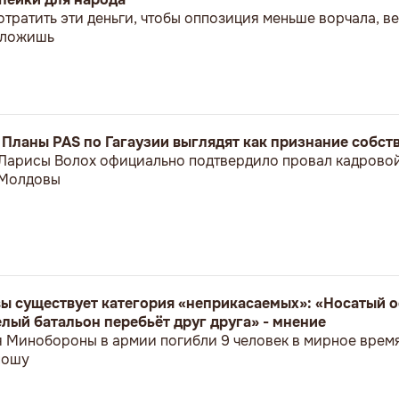
отратить эти деньги, чтобы оппозиция меньше ворчала, 
положишь
: Планы PAS по Гагаузии выглядят как признание собс
 Ларисы Волох официально подтвердило провал кадрово
 Молдовы
ы существует категория «неприкасаемых»: «Носатый о
лый батальон перебьёт друг друга» - мнение
я Минобороны в армии погибли 9 человек в мирное врем
ношу