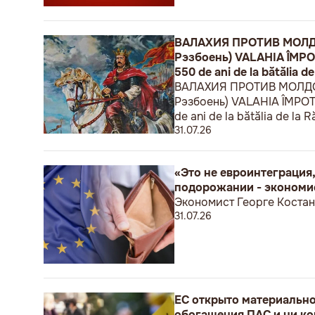
ВАЛАХИЯ ПРОТИВ МОЛДОВ
Рэзбоень) VALAHIA ÎMPOTRI
550 de ani de la bătălia de
ВАЛАХИЯ ПРОТИВ МОЛДОВЫ
Рэзбоень) VALAHIA ÎMPOTRIV
de ani de la bătălia de la R
31.07.26
«Это не евроинтеграция,
подорожании - экономи
Экономист Георге Костан
31.07.26
ЕС открыто материальн
обогащения ПАС и ни ко