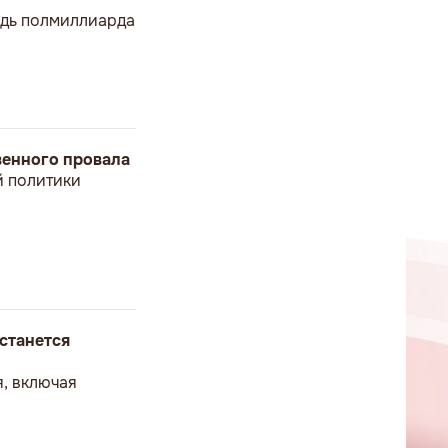
ведь полмиллиарда
твенного провала
й политики
станется
я, включая