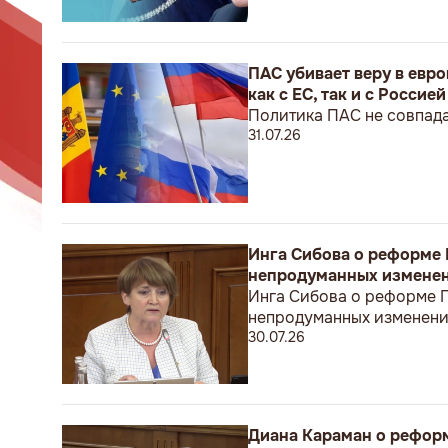
ПАС убивает веру в евр
как с ЕС, так и с Россией
Политика ПАС не совпада
31.07.26
Инга Сибова о реформе 
непродуманных изменен
Инга Сибова о реформе П
непродуманных изменени
30.07.26
Диана Караман о реформ