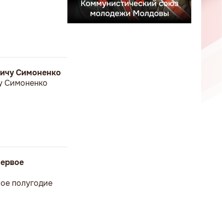
вичу Симоненко
у Симоненко
первое
вое полугодие