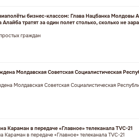
авиаполёты бизнес-классом: Глава Нацбанка Молдовы А
 Алайба тратят за один полет столько, сколько не зар
 простых граждан
реждена Молдавская Советская Социалистическая Респу
еждена Молдавская Советская Социалистическая Республи
а Караман в передаче «Главное» телеканала TVC-21
 Караман в передаче «Главное» телеканала TVC-21