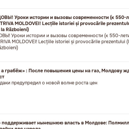
Ы! Уроки истории и вызовы современности (к 550-л
VA MOLDOVEI! Lecțiile istoriei și provocările prezentului
 la Războieni)
! Уроки истории и вызовы современности (к 550-лет
A MOLDOVEI! Lecțiile istoriei și provocările prezentului (l
ăzboieni)
 а грабёж» : После повышения цены на газ, Молдову ж
ст
даки предупредил о новой волне роста цен
о поддерживает нынешнюю власть в Молдове: Полмилл
пейки для народа