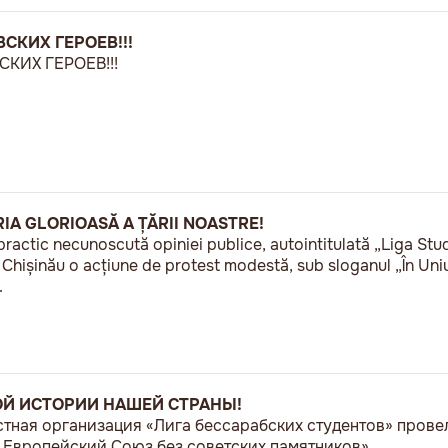
СКИХ ГЕРОЕВ!!!
КИХ ГЕРОЕВ!!!
RIA GLORIOASĂ A ȚĂRII NOASTRE!
practic necunoscută opiniei publice, autointitulată „Liga Stu
a Chișinău o acțiune de protest modestă, sub sloganul „În U
.
ОЙ ИСТОРИИ НАШЕЙ СТРАНЫ!
естная организация «Лига бессарабских студентов» пров
Европейский Союз без советских памятников».