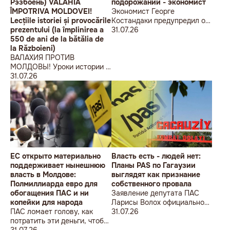
Рэзбоень) VALAHIA
подорожании - экономист
ÎMPOTRIVA MOLDOVEI!
Экономист Георге
Lecțiile istoriei și provocările
Костандаки предупредил о
prezentului (la împlinirea a
новой волне роста цен
31.07.26
550 de ani de la bătălia de
la Războieni)
ВАЛАХИЯ ПРОТИВ
МОЛДОВЫ! Уроки истории и
вызовы современности (к
31.07.26
550-летию битвы при
Рэзбоень) VALAHIA
ÎMPOTRIVA MOLDOVEI!
Lecțiile istoriei și provocările
prezentului (la împlinirea a
550 de ani de la bătălia de la
Războieni)
ЕС открыто материально
Власть есть - людей нет:
поддерживает нынешнюю
Планы PAS по Гагаузии
власть в Молдове:
выглядят как признание
Полмиллиарда евро для
собственного провала
обогащения ПАС и ни
Заявление депутата ПАС
копейки для народа
Ларисы Волох официально
ПАС ломает голову, как
подтвердило провал
31.07.26
потратить эти деньги, чтобы
кадровой политики
оппозиция меньше ворчала,
31.07.26
правящей партии на юге