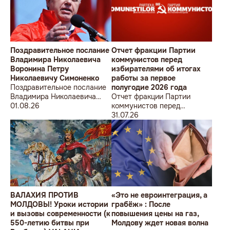
Поздравительное послание
Отчет фракции Партии
Владимира Николаевича
коммунистов перед
Воронина Петру
избирателями об итогах
Николаевичу Симоненко
работы за первое
Поздравительное послание
полугодие 2026 года
Владимира Николаевича
Отчет фракции Партии
Воронина Петру
01.08.26
коммунистов перед
Николаевичу Симоненко
избирателями об итогах
31.07.26
работы за первое полугодие
2026 года
ВАЛАХИЯ ПРОТИВ
«Это не евроинтеграция, а
МОЛДОВЫ! Уроки истории
грабёж» : После
и вызовы современности (к
повышения цены на газ,
550-летию битвы при
Молдову ждет новая волна