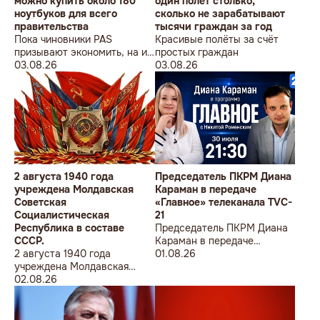
можно купить около 180
один полет столько,
ноутбуков для всего
сколько не зарабатывают
правительства
тысячи граждан за год
Пока чиновники PAS
Красивые полёты за счёт
призывают экономить, на их
простых граждан
собственные доходы можно
03.08.26
03.08.26
купить технику для целого
учреждения
2 августа 1940 года
Председатель ПКРМ Диана
учреждена Молдавская
Караман в передаче
Советская
«Главное» телеканала TVC-
Социалистическая
21
Республика в составе
Председатель ПКРМ Диана
СССР.
Караман в передаче
2 августа 1940 года
«Главное» телеканала TVC-
01.08.26
учреждена Молдавская
21
Советская
02.08.26
Социалистическая
Республика в составе
СССР.