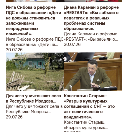
Инга Сибова о реформе
Диана Караман о реформе
ПДС в образовании: «Дети
«RESTART»: «Вы забыли о
не должны становиться
педагогах и реальных
заложниками
проблемах системы
непродуманных
образования».
изменений».
Диана Караман о реформе
Инга Сибова о реформе ПДС
«RESTART»: «Вы забыли о
в образовании: «Дети не
педагогах и реальных
30.07.26
должны становиться
30.07.26
проблемах системы
заложниками
образования».
непродуманных изменений».
Для чего уничтожают села
Константин Старыш:
в Республике Молдова…
«Разрыв культурных
Для чего уничтожают села в
соглашений с СНГ — это
Республике Молдова…
акт политического
29.07.26
вандализма».
Константин Старыш:
«Разрыв культурных