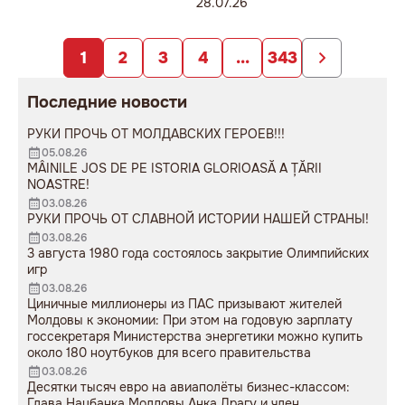
соглашений с СНГ — это акт
28.07.26
политического вандализма».
1
2
3
4
...
343
Последние новости
РУКИ ПРОЧЬ ОТ МОЛДАВСКИХ ГЕРОЕВ!!!
05.08.26
MÂINILE JOS DE PE ISTORIA GLORIOASĂ A ȚĂRII
NOASTRE!
03.08.26
РУКИ ПРОЧЬ ОТ СЛАВНОЙ ИСТОРИИ НАШЕЙ СТРАНЫ!
03.08.26
3 августа 1980 года состоялось закрытие Олимпийских
игр
03.08.26
Циничные миллионеры из ПАС призывают жителей
Молдовы к экономии: При этом на годовую зарплату
госсекретаря Министерства энергетики можно купить
около 180 ноутбуков для всего правительства
03.08.26
Десятки тысяч евро на авиаполёты бизнес-классом:
Глава Нацбанка Молдовы Анка Драгу и член