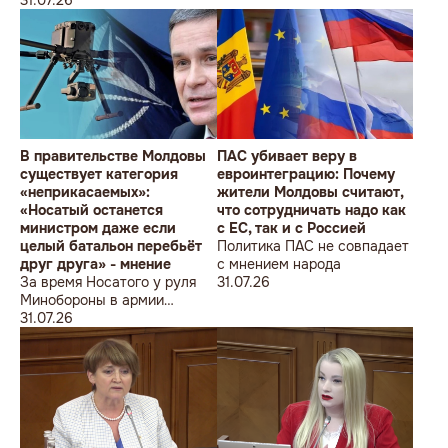
ведь полмиллиарда
Молдовы
незаметно в карман не
положишь
В правительстве Молдовы
ПАС убивает веру в
существует категория
евроинтеграцию: Почему
«неприкасаемых»:
жители Молдовы считают,
«Носатый останется
что сотрудничать надо как
министром даже если
с ЕС, так и с Россией
целый батальон перебьёт
Политика ПАС не совпадает
друг друга» - мнение
с мнением народа
За время Носатого у руля
31.07.26
Минобороны в армии
погибли 9 человек в мирное
31.07.26
время, включая
несовершеннолетнего
юношу