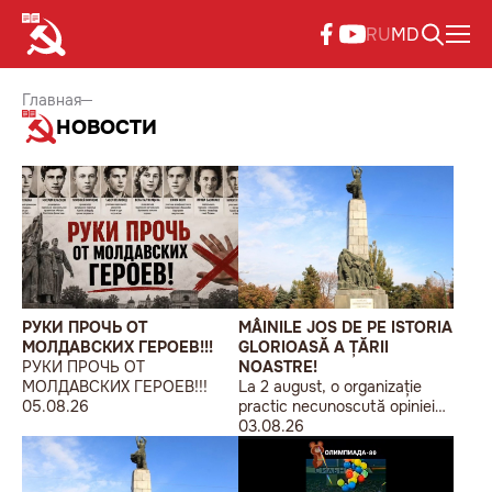
RU
MD
Главная
НОВОСТИ
РУКИ ПРОЧЬ ОТ
MÂINILE JOS DE PE ISTORIA
МОЛДАВСКИХ ГЕРОЕВ!!!
GLORIOASĂ A ȚĂRII
РУКИ ПРОЧЬ ОТ
NOASTRE!
МОЛДАВСКИХ ГЕРОЕВ!!!
La 2 august, o organizație
05.08.26
practic necunoscută opiniei
publice, autointitulată „Liga
03.08.26
Studenților Basarabeni”, a
organizat la Chișinău o
acțiune de protest modestă,