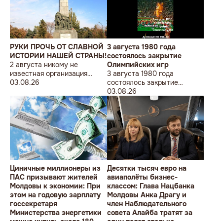
sub sloganul „În Uniunea
Europeană fără monumente
sovietice”.
РУКИ ПРОЧЬ ОТ СЛАВНОЙ
3 августа 1980 года
ИСТОРИИ НАШЕЙ СТРАНЫ!
состоялось закрытие
2 августа никому не
Олимпийских игр
известная организация
3 августа 1980 года
«Лига бессарабских
03.08.26
состоялось закрытие
студентов» провела в
Олимпийских игр
03.08.26
Кишиневе малочисленную
акцию «В Европейский Союз
без советских памятников».
Циничные миллионеры из
Десятки тысяч евро на
ПАС призывают жителей
авиаполёты бизнес-
Молдовы к экономии: При
классом: Глава Нацбанка
этом на годовую зарплату
Молдовы Анка Драгу и
госсекретаря
член Наблюдательного
Министерства энергетики
совета Алайба тратят за