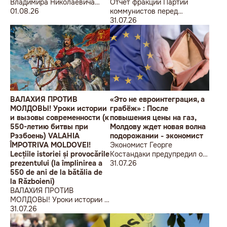
Владимира Николаевича
Отчет фракции Партии
Воронина Петру
01.08.26
коммунистов перед
Николаевичу Симоненко
избирателями об итогах
31.07.26
работы за первое полугодие
2026 года
ВАЛАХИЯ ПРОТИВ
«Это не евроинтеграция, а
МОЛДОВЫ! Уроки истории
грабёж» : После
и вызовы современности (к
повышения цены на газ,
550-летию битвы при
Молдову ждет новая волна
Рэзбоень) VALAHIA
подорожании - экономист
ÎMPOTRIVA MOLDOVEI!
Экономист Георге
Lecțiile istoriei și provocările
Костандаки предупредил о
prezentului (la împlinirea a
новой волне роста цен
31.07.26
550 de ani de la bătălia de
la Războieni)
ВАЛАХИЯ ПРОТИВ
МОЛДОВЫ! Уроки истории и
вызовы современности (к
31.07.26
550-летию битвы при
Рэзбоень) VALAHIA