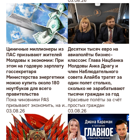
студентов» провела в
Олимпийских игр
03.08.26
Кишиневе малочисленную
акцию «В Европейский Союз
без советских памятников».
Циничные миллионеры из
Десятки тысяч евро на
ПАС призывают жителей
авиаполёты бизнес-
Молдовы к экономии: При
классом: Глава Нацбанка
этом на годовую зарплату
Молдовы Анка Драгу и
госсекретаря
член Наблюдательного
Министерства энергетики
совета Алайба тратят за
можно купить около 180
один полет столько,
ноутбуков для всего
сколько не зарабатывают
правительства
тысячи граждан за год
Пока чиновники PAS
Красивые полёты за счёт
призывают экономить, на их
простых граждан
собственные доходы можно
03.08.26
03.08.26
купить технику для целого
учреждения