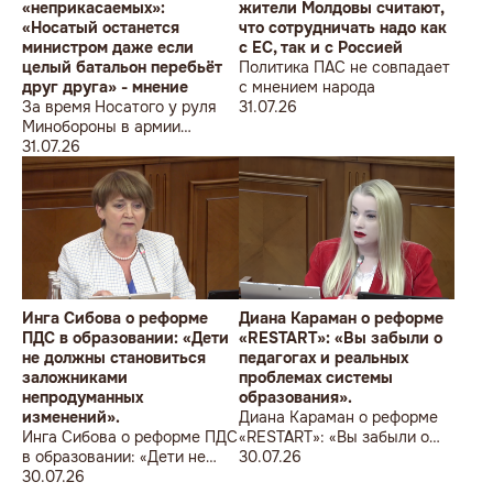
«неприкасаемых»:
жители Молдовы считают,
«Носатый останется
что сотрудничать надо как
министром даже если
с ЕС, так и с Россией
целый батальон перебьёт
Политика ПАС не совпадает
друг друга» - мнение
с мнением народа
За время Носатого у руля
31.07.26
Минобороны в армии
погибли 9 человек в мирное
31.07.26
время, включая
несовершеннолетнего
юношу
Инга Сибова о реформе
Диана Караман о реформе
ПДС в образовании: «Дети
«RESTART»: «Вы забыли о
не должны становиться
педагогах и реальных
заложниками
проблемах системы
непродуманных
образования».
изменений».
Диана Караман о реформе
Инга Сибова о реформе ПДС
«RESTART»: «Вы забыли о
в образовании: «Дети не
педагогах и реальных
30.07.26
должны становиться
30.07.26
проблемах системы