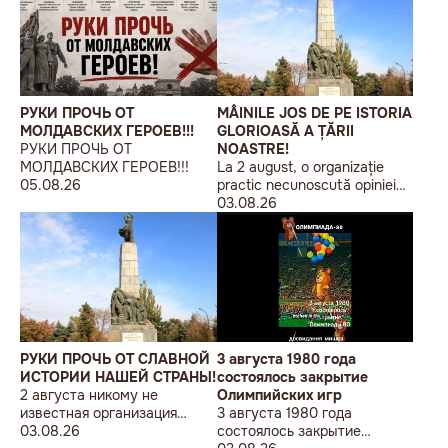
РУКИ ПРОЧЬ ОТ
MÂINILE JOS DE PE ISTORIA
МОЛДАВСКИХ ГЕРОЕВ!!!
GLORIOASĂ A ȚĂRII
РУКИ ПРОЧЬ ОТ
NOASTRE!
МОЛДАВСКИХ ГЕРОЕВ!!!
La 2 august, o organizație
05.08.26
practic necunoscută opiniei
publice, autointitulată „Liga
03.08.26
Studenților Basarabeni”, a
organizat la Chișinău o
acțiune de protest modestă,
sub sloganul „În Uniunea
Europeană fără monumente
sovietice”.
РУКИ ПРОЧЬ ОТ СЛАВНОЙ
3 августа 1980 года
ИСТОРИИ НАШЕЙ СТРАНЫ!
состоялось закрытие
2 августа никому не
Олимпийских игр
известная организация
3 августа 1980 года
«Лига бессарабских
03.08.26
состоялось закрытие