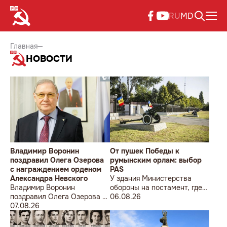
RU
MD
Главная
НОВОСТИ
Владимир Воронин
От пушек Победы к
поздравил Олега Озерова
румынским орлам: выбор
с награждением орденом
PAS
Александра Невского
У здания Министерства
Владимир Воронин
обороны на постамент, где
поздравил Олега Озерова с
прежде стояла знаменитая
06.08.26
награждением орденом
07.08.26
советская пушка, молодой
Александра Невского
мужчина возложил букет
цветов.