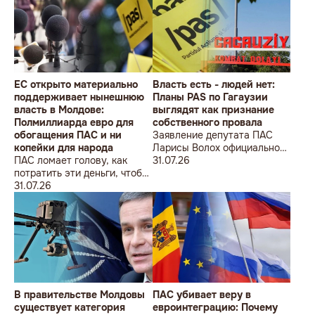
ÎMPOTRIVA MOLDOVEI!
Lecțiile istoriei și provocările
prezentului (la împlinirea a
550 de ani de la bătălia de la
Războieni)
ЕС открыто материально
Власть есть - людей нет:
поддерживает нынешнюю
Планы PAS по Гагаузии
власть в Молдове:
выглядят как признание
Полмиллиарда евро для
собственного провала
обогащения ПАС и ни
Заявление депутата ПАС
копейки для народа
Ларисы Волох официально
ПАС ломает голову, как
подтвердило провал
31.07.26
потратить эти деньги, чтобы
кадровой политики
оппозиция меньше ворчала,
31.07.26
правящей партии на юге
ведь полмиллиарда
Молдовы
незаметно в карман не
положишь
В правительстве Молдовы
ПАС убивает веру в
существует категория
евроинтеграцию: Почему