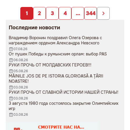
заложниками
образования».
непродуманных изменений».
1
2
3
4
...
344
Последние новости
Владимир Воронин поздравил Олега Озерова с
награждением орденом Александра Невского
07.08.26
От пушек Победы к румынским орлам: выбор PAS
06.08.26
РУКИ ПРОЧЬ ОТ МОЛДАВСКИХ ГЕРОЕВ!!!
05.08.26
MÂINILE JOS DE PE ISTORIA GLORIOASĂ A ȚĂRII
NOASTRE!
03.08.26
РУКИ ПРОЧЬ ОТ СЛАВНОЙ ИСТОРИИ НАШЕЙ СТРАНЫ!
03.08.26
3 августа 1980 года состоялось закрытие Олимпийских
игр
03.08.26