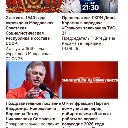
2 августа 1940 года
Председатель ПКРМ Диана
учреждена Молдавская
Караман в передаче
Советская
«Главное» телеканала TVC-
Социалистическая
21
Республика в составе
Председатель ПКРМ Диана
СССР.
Караман в передаче
2 августа 1940 года
«Главное» телеканала TVC-
01.08.26
учреждена Молдавская
21
Советская
02.08.26
Социалистическая
Республика в составе
СССР.
Поздравительное послание
Отчет фракции Партии
Владимира Николаевича
коммунистов перед
Воронина Петру
избирателями об итогах
Николаевичу Симоненко
работы за первое
Поздравительное послание
полугодие 2026 года