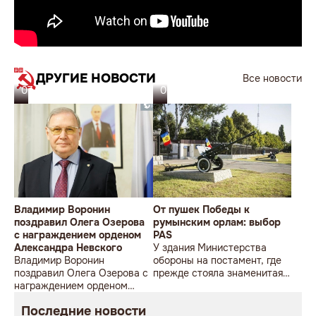
ДРУГИЕ НОВОСТИ
Все новости
07.08.26
06.08.26
Владимир Воронин
От пушек Победы к
поздравил Олега Озерова
румынским орлам: выбор
с награждением орденом
PAS
Александра Невского
У здания Министерства
Владимир Воронин
обороны на постамент, где
поздравил Олега Озерова с
прежде стояла знаменитая
награждением орденом
советская пушка, молодой
Александра Невского
мужчина возложил букет
Последние новости
цветов.