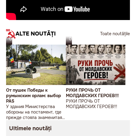
ALTE NOUTĂȚI
Toate noutățile
06.08.26
05.08.26
От пушек Победы к
РУКИ ПРОЧЬ ОТ
румынским орлам: выбор
МОЛДАВСКИХ ГЕРОЕВ!!!
PAS
РУКИ ПРОЧЬ ОТ
У здания Министерства
МОЛДАВСКИХ ГЕРОЕВ!!!
обороны на постамент, где
прежде стояла знаменитая
советская пушка, молодой
Ultimele noutăți
мужчина возложил букет
цветов.