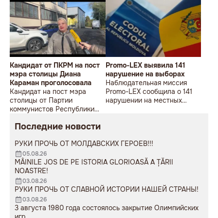
Кандидат от ПКРМ на пост
Promo-LEX выявила 141
мэра столицы Диана
нарушение на выборах
Караман проголосовала
Наблюдательная миссия
Кандидат на пост мэра
Promo-LEX сообщила о 141
столицы от Партии
нарушении на местных
коммунистов Республики
выборах 5 ноября. Это
Молдова (ПКРМ) Диана
данные к 9 утра.
Последние новости
Караман проголосовала на
выборах.
РУКИ ПРОЧЬ ОТ МОЛДАВСКИХ ГЕРОЕВ!!!
05.08.26
MÂINILE JOS DE PE ISTORIA GLORIOASĂ A ȚĂRII
NOASTRE!
03.08.26
РУКИ ПРОЧЬ ОТ СЛАВНОЙ ИСТОРИИ НАШЕЙ СТРАНЫ!
03.08.26
3 августа 1980 года состоялось закрытие Олимпийских
игр