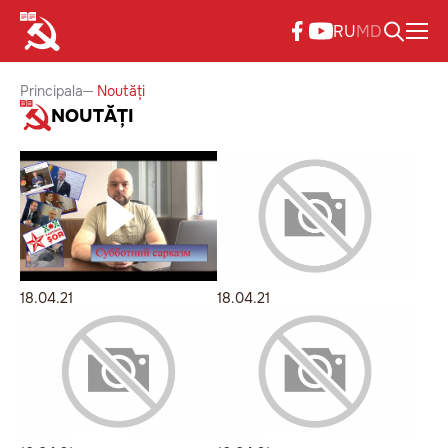
RU
MD
Principala
Noutăți
NOUTĂȚI
18.04.21
18.04.21