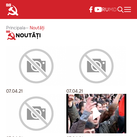
RU
MD
Principala
Noutăți
NOUTĂȚI
07.04.21
07.04.21