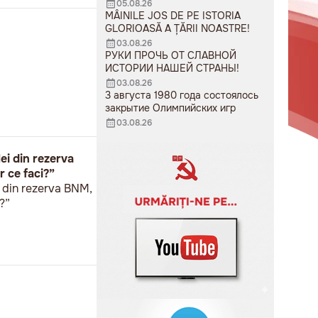
05.08.26
MÂINILE JOS DE PE ISTORIA
GLORIOASĂ A ȚĂRII NOASTRE!
03.08.26
РУКИ ПРОЧЬ ОТ СЛАВНОЙ
ИСТОРИИ НАШЕЙ СТРАНЫ!
03.08.26
3 августа 1980 года состоялось
закрытие Олимпийских игр
03.08.26
ei din rezerva
 ce faci?”
 din rezerva BNM,
?”