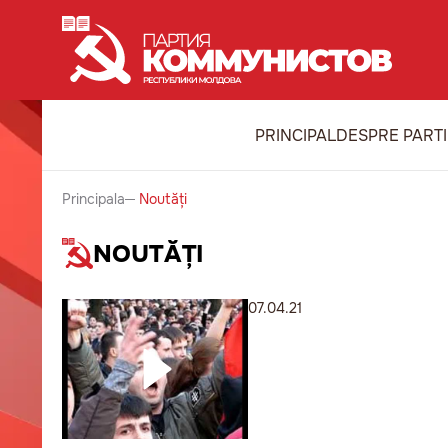
PRINCIPAL
DESPRE PART
Principala
Noutăți
NOUTĂȚI
07.04.21