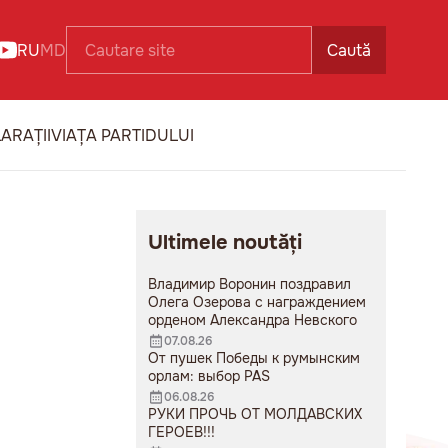
RU
MD
Caută
ARAȚII
VIAȚA PARTIDULUI
Ultimele noutăți
Владимир Воронин поздравил
Олега Озерова с награждением
орденом Александра Невского
07.08.26
От пушек Победы к румынским
орлам: выбор PAS
06.08.26
РУКИ ПРОЧЬ ОТ МОЛДАВСКИХ
ГЕРОЕВ!!!