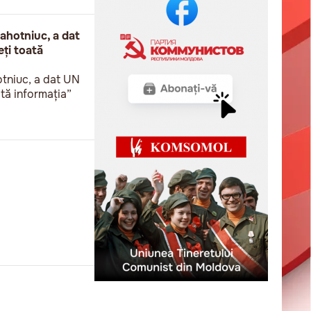
lahotniuc, a dat
ți toată
otniuc, a dat UN
tă informația”