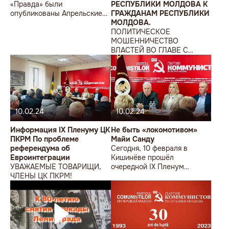
«Правда» были
РЕСПУБЛИКИ МОЛДОВА К
опубликованы Апрельские
ГРАЖДАНАМ РЕСПУБЛИКИ
тезисы Владимира Ильича
МОЛДОВА.
Ленина, на основе которых
ПОЛИТИЧЕСКОЕ
впоследствии строилась
МОШЕННИЧЕСТВО
революционная
ВЛАСТЕЙ ВО ГЛАВЕ С
деятельность большевиков,
М.САНДУ.
на основе которых и
свершилась Великая
Октябрьская
социалистическая
революция.
10.02.24
10.02.24
Информация IX Пленуму ЦК
Не быть «локомотивом»
ПКРМ По проблеме
Майи Санду
референдума об
Сегодня, 10 февраля в
Евроинтеграции
Кишинёве прошёл
УВАЖАЕМЫЕ ТОВАРИЩИ,
очередной IX Пленум
ЧЛЕНЫ ЦК ПКРМ!
Центрального комитета
Партии коммунистов
Республики Молдова.