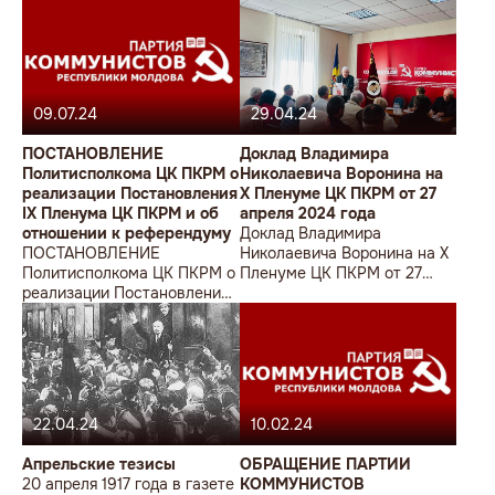
летия со дня освобождения
республики от немецко-
румынско-фашистских
захватчиков.
09.07.24
29.04.24
ПОСТАНОВЛЕНИЕ
Доклад Владимира
Политисполкома ЦК ПКРМ о
Николаевича Воронина на
реализации Постановления
X Пленуме ЦК ПКРМ от 27
IX Пленума ЦК ПКРМ и об
апреля 2024 года
отношении к референдуму
Доклад Владимира
ПОСТАНОВЛЕНИЕ
Николаевича Воронина на X
Политисполкома ЦК ПКРМ о
Пленуме ЦК ПКРМ от 27
реализации Постановления
апреля 2024 года
IX Пленума ЦК ПКРМ и об
отношении к референдуму
22.04.24
10.02.24
Апрельские тезисы
ОБРАЩЕНИЕ ПАРТИИ
20 апреля 1917 года в газете
КОММУНИСТОВ