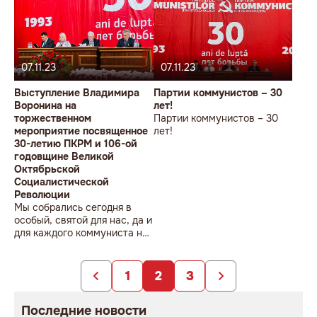
революции.
07.11.23
07.11.23
Выступление Владимира
Партии коммунистов – 30
Воронина на
лет!
торжественном
Партии коммунистов – 30
мероприятие посвященное
лет!
30-летию ПКРМ и 106-ой
годовщине Великой
Октябрьской
Социалистической
Революции
Мы собрались сегодня в
особый, святой для нас, да и
для каждого коммуниста на
земле день. В день
очередной годовщины
Великой Октябрьской
1
2
3
Социалистической
революции.
Последние новости