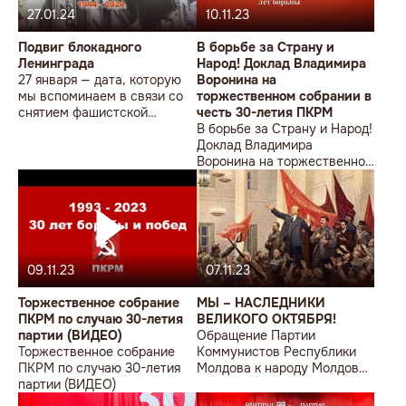
27.01.24
10.11.23
Подвиг блокадного
В борьбе за Страну и
Ленинграда
Народ! Доклад Владимира
27 января — дата, которую
Воронина на
мы вспоминаем в связи со
торжественном собрании в
снятием фашистской
честь 30-летия ПКРМ
блокады Ленинграда
В борьбе за Страну и Народ!
советскими войсками. Как
Доклад Владимира
выживали и как смогли
Воронина на торжественном
выжить ленинградцы в это
собрании в честь 30-летия
страшное время — в нашем
ПКРМ
материале.
09.11.23
07.11.23
Торжественное собрание
МЫ – НАСЛЕДНИКИ
ПКРМ по случаю 30-летия
ВЕЛИКОГО ОКТЯБРЯ!
партии (ВИДЕО)
Обращение Партии
Торжественное собрание
Коммунистов Республики
ПКРМ по случаю 30-летия
Молдова к народу Молдовы
партии (ВИДЕО)
по случаю годовщины
Великой Октябрьской