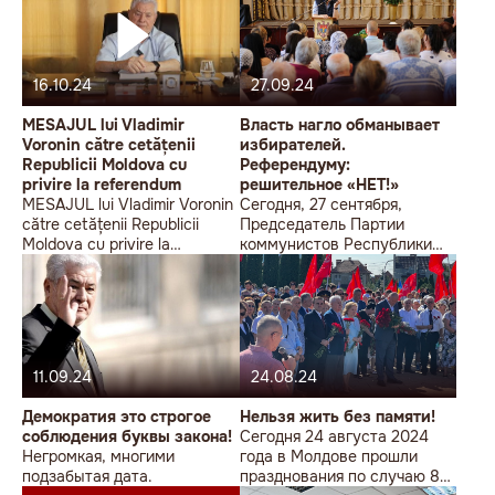
16.10.24
27.09.24
MESAJUL lui Vladimir
Власть нагло обманывает
Voronin către cetățenii
избирателей.
Republicii Moldova cu
Референдуму:
privire la referendum
решительное «НЕТ!»
MESAJUL lui Vladimir Voronin
Сегодня, 27 сентября,
către cetățenii Republicii
Председатель Партии
Moldova cu privire la
коммунистов Республики
referendum
Молдова Владимир Воронин
провёл встречу с
избирателями
Флорештского района.
11.09.24
24.08.24
Демократия это строгое
Нельзя жить без памяти!
соблюдения буквы закона!
Сегодня 24 августа 2024
Негромкая, многими
года в Молдове прошли
подзабытая дата.
празднования по случаю 80-